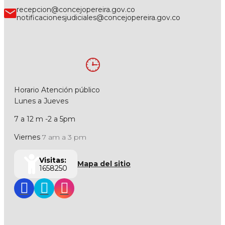
recepcion@concejopereira.gov.co
notificacionesjudiciales@concejopereira.gov.co
Horario Atención público
Lunes a Jueves
7 a 12 m -2 a 5pm
Viernes
7 am a 3 pm
Visitas:
Mapa del sitio
1658250