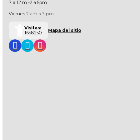
7 a 12 m -2 a 5pm
Viernes
7 am a 3 pm
Visitas:
Mapa del sitio
1658250