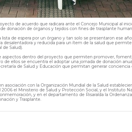
oyecto de acuerdo que radicara ante el Concejo Municipal al inici
de donación de órganos y tejidos con fines de trasplante humano 
 lista de espera por un órgano y tan solo se presentaron ese año
ifra desalentadora y reducida para un ítem de la salud que permite
l de Salud).
de aspectos dentro del proyecto que permiten promover, fomentar 
tro de ellos se encuentra el adoptar una jornada de donación an
cretaría de Salud y Educación que permitan generar conciencia d
en asociación con la Organización Mundial de la Salud estableci
 2006 el Ministerio de Salud y Protección Social, y el Instituto 
 conmemoración, y en el departamento de Risaralda la Ordenanz
ación y Trasplante.