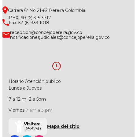
Carrera 6ª No 21-62 Pereira Colombia
PBX: 60 (6) 315 3717
Fax: 57 (6) 333 1018
recepcion@concejopereira.gov.co
notificacionesjudiciales@concejopereira.gov.co
Horario Atención público
Lunes a Jueves
7 a 12 m -2 a 5pm
Viernes
7 am a 3 pm
Visitas:
Mapa del sitio
1658250