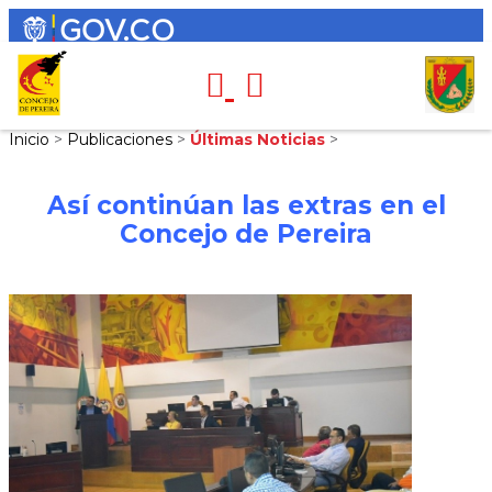
Inicio
>
Publicaciones
>
Últimas Noticias
>
Así continúan las extras en el
Concejo de Pereira