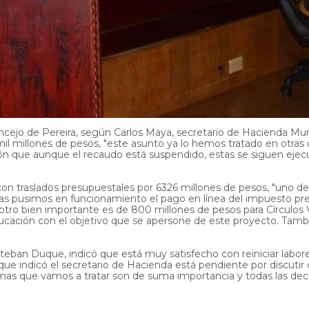
ncejo de Pereira, según Carlos Maya, secretario de Hacienda Mun
il millones de pesos, "este asunto ya lo hemos tratado en otras
zación que aunque el recaudo está suspendido, estas se siguen e
on traslados presupuestales por 6326 millones de pesos, "uno de 
ías pusimos en funcionamiento el pago en línea del impuesto predi
 otro bien importante es de 800 millones de pesos para Círculos 
ducación con el objetivo que se apersone de este proyecto. Tam
Esteban Duque, indicó que está muy satisfecho con reiniciar labo
que indicó el secretario de Hacienda está pendiente por discutir
temas que vamos a tratar son de suma importancia y todas las d