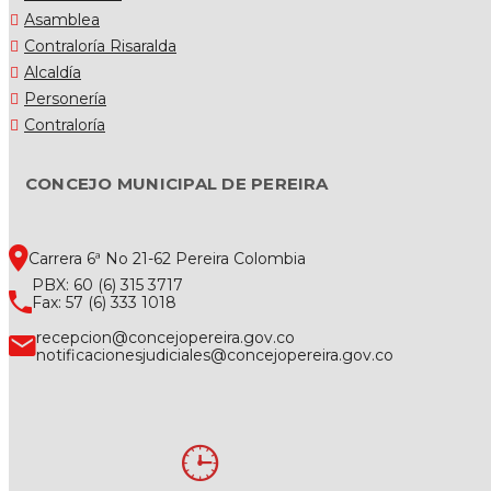
Asamblea
Contraloría Risaralda
Alcaldía
Personería
Contraloría
CONCEJO MUNICIPAL DE PEREIRA
Carrera 6ª No 21-62 Pereira Colombia
PBX: 60 (6) 315 3717
Fax: 57 (6) 333 1018
recepcion@concejopereira.gov.co
notificacionesjudiciales@concejopereira.gov.co