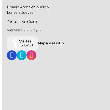
Horario Atención público
Lunes a Jueves
7 a 12 m -2 a 5pm
Viernes
7 am a 3 pm
Visitas:
Mapa del sitio
1658250