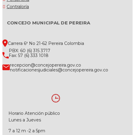
Contraloría
CONCEJO MUNICIPAL DE PEREIRA
Carrera 6ª No 21-62 Pereira Colombia
PBX: 60 (6) 315 3717
Fax: 57 (6) 333 1018
recepcion@concejopereira.gov.co
notificacionesjudiciales@concejopereira.gov.co
Horario Atención público
Lunes a Jueves
7 a 12 m -2 a 5pm