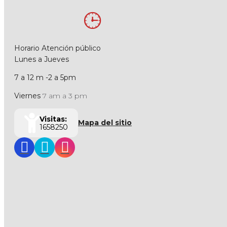
Horario Atención público
Lunes a Jueves
7 a 12 m -2 a 5pm
Viernes
7 am a 3 pm
Visitas:
Mapa del sitio
1658250