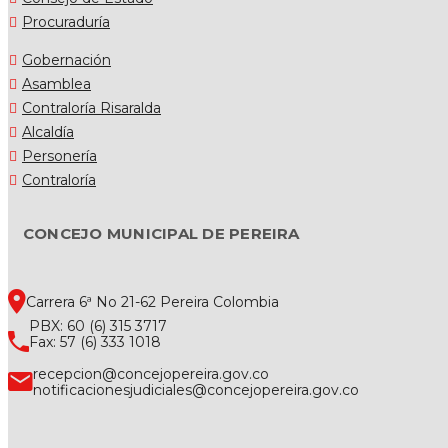
Procuraduría
Gobernación
Asamblea
Contraloría Risaralda
Alcaldía
Personería
Contraloría
CONCEJO MUNICIPAL DE PEREIRA
Carrera 6ª No 21-62 Pereira Colombia
PBX: 60 (6) 315 3717
Fax: 57 (6) 333 1018
recepcion@concejopereira.gov.co
notificacionesjudiciales@concejopereira.gov.co