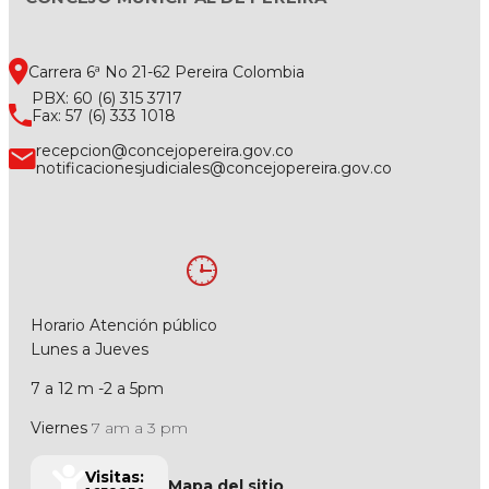
Carrera 6ª No 21-62 Pereira Colombia
PBX: 60 (6) 315 3717
Fax: 57 (6) 333 1018
recepcion@concejopereira.gov.co
notificacionesjudiciales@concejopereira.gov.co
Horario Atención público
Lunes a Jueves
7 a 12 m -2 a 5pm
Viernes
7 am a 3 pm
Visitas:
Mapa del sitio