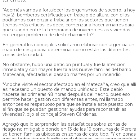
"Además vamos a fortalecer los organismos de socorro, a hoy
hay 21 bomberos certificados en trabajo de altura, con ellos
podríamos comenzar a trabajar en los sectores que tienen
techos más críticos, es decir, comenzar a hacer amarres para
que cuando entré la temporada de invierno estas viviendas
no tengan problema de destechamiento?.
En general los concejales solicitaron elaborar con urgencia un
mapa de riesgo para determinar cómo están las diferentes
zonas de la ciudad.
No obstante, hubo una petición puntual y fue la atención
inmediata y con mayor fuerza a las nueve familias del barrio
Matecaña, afectadas el pasado martes por un incendio.
"Anoche visité el sector afectado en el Matecaña, creo que allí
es necesario un puesto de mando unificado. Este debió
hacerse las primeras 48 horas después del hecho, pues eso
permite hacer gestión con diferentes entes, mi llamado
entonces es respetuoso para que se instale este puesto con
el fin que se puedan gestionar ayudas para reconstruir las
viviendas?, dijo el concejal Steven Cárdenas.
Agregó que lo sorprenden las estadísticas sobre zonas de
riesgo no mitigable donde en 13 de las 19 comunas de Pereira
se tienen familias ubicadas en zonas de este tipo. "Y en zonas
rurales todos tienen familias mal ubicadas, esto corresponde a