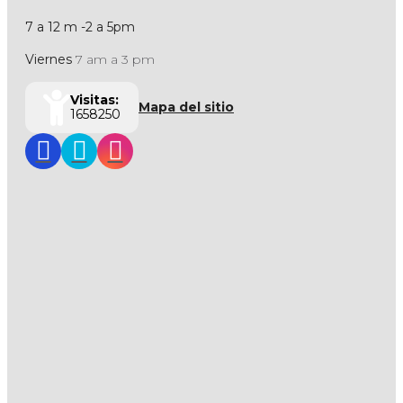
7 a 12 m -2 a 5pm
Viernes
7 am a 3 pm
Visitas:
Mapa del sitio
1658250