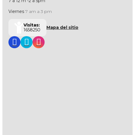
7 a 12 m -2 a 5pm
Viernes
7 am a 3 pm
Visitas:
Mapa del sitio
1658250