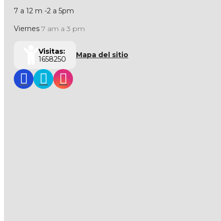
7 a 12 m -2 a 5pm
Viernes
7 am a 3 pm
Visitas:
Mapa del sitio
1658250