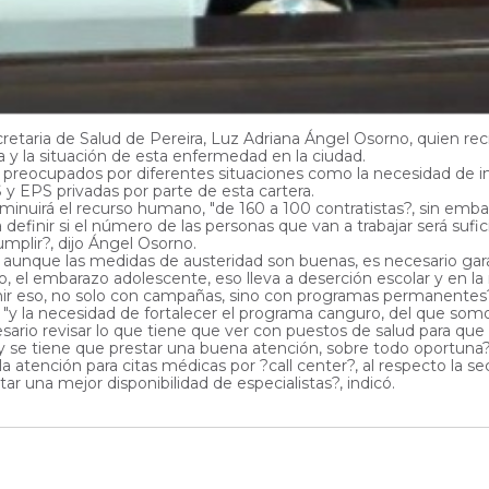
cretaria de Salud de Pereira, Luz Adriana Ángel Osorno, quien rec
a y la situación de esta enfermedad en la ciudad.
ron preocupados por diferentes situaciones como la necesidad de
S y EPS privadas por parte de esta cartera.
minuirá el recurso humano, "de 160 a 100 contratistas?, sin emb
efinir si el número de las personas que van a trabajar será sufici
mplir?, dijo Ángel Osorno.
 aunque las medidas de austeridad son buenas, es necesario garan
, el embarazo adolescente, eso lleva a deserción escolar y en la 
ir eso, no solo con campañas, sino con programas permanentes?.
er, "y la necesidad de fortalecer el programa canguro, del que so
ecesario revisar lo que tiene que ver con puestos de salud para qu
 se tiene que prestar una buena atención, sobre todo oportuna?
atención para citas médicas por ?call center?, al respecto la sec
r una mejor disponibilidad de especialistas?, indicó.