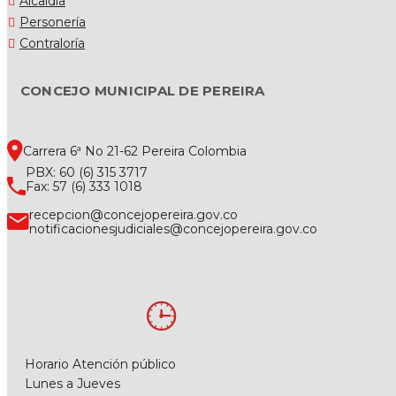
Alcaldía
Personería
Contraloría
CONCEJO MUNICIPAL DE PEREIRA
Carrera 6ª No 21-62 Pereira Colombia
PBX: 60 (6) 315 3717
Fax: 57 (6) 333 1018
recepcion@concejopereira.gov.co
notificacionesjudiciales@concejopereira.gov.co
Horario Atención público
Lunes a Jueves