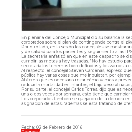
En plenaria del Concejo Municipal dio su balance la se
corporados sobre el plan de contingencia contra el zik
Por otro lado, en la sesión los concejales se mostra
y de calidad para los pacientes y seguimiento a las IP
La secretaria enfatizó en que en este despacho se dis
cumplir las metas a hoy trazadas. "No hay estudio para d
secretaría los tenemos bien definidos y los vamos a cu
Al respecto, el concejal Steven Cárdenas, expresó que
pública hay varias cosas que me inquietan, por ejemplo
Ahí creo que es necesario mirar cómo vamos a preven
reducir la mortalidad en infantes, el bajo peso al nac
Por su parte, el concejal Carlos Torres, dijo que es n
una o dos veces por semana, esto tiene que cambiar y
Los corporados también se quejaron de la demora en la 
asignación de estas, "además se está tratando de oferta
Fecha: 03 de Febrero de 2016