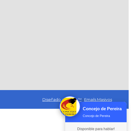
Diseñado por Exus™
|
Emails Masivos