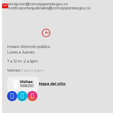
recepcion@concejopereira.gov.co
notificacionesjudiciales@concejopereira.gov.co
Horario Atención público
Lunes a Jueves
7 a 12 m -2 a 5pm
Viernes
7 am a 3 pm
Visitas:
Mapa del sitio
1658250