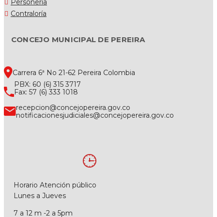
Personería
Contraloría
CONCEJO MUNICIPAL DE PEREIRA
Carrera 6ª No 21-62 Pereira Colombia
PBX: 60 (6) 315 3717
Fax: 57 (6) 333 1018
recepcion@concejopereira.gov.co
notificacionesjudiciales@concejopereira.gov.co
Horario Atención público
Lunes a Jueves
7 a 12 m -2 a 5pm