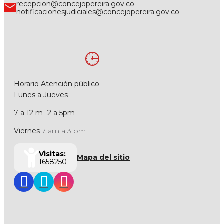
recepcion@concejopereira.gov.co
notificacionesjudiciales@concejopereira.gov.co
Horario Atención público
Lunes a Jueves
7 a 12 m -2 a 5pm
Viernes
7 am a 3 pm
Visitas:
Mapa del sitio
1658250