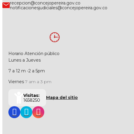
recepcion@concejopereira.gov.co
notificacionesjudiciales@concejopereira.gov.co
Horario Atención público
Lunes a Jueves
7 a 12 m -2 a 5pm
Viernes
7 am a 3 pm
Visitas:
Mapa del sitio
1658250