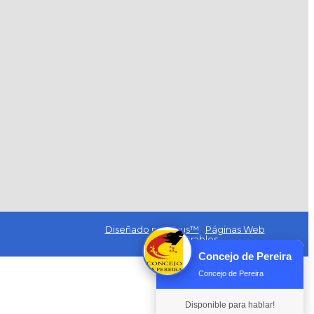
Diseñado por Exus™
|
Páginas Web
Administrables