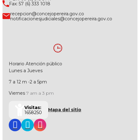
Fax: 57 (6) 333 1018
recepcion@concejopereira.gov.co
notificacionesjudiciales@concejopereira.gov.co
Horario Atención público
Lunes a Jueves
7 a 12 m -2 a 5pm
Viernes
7 am a 3 pm
Visitas:
Mapa del sitio
1658250