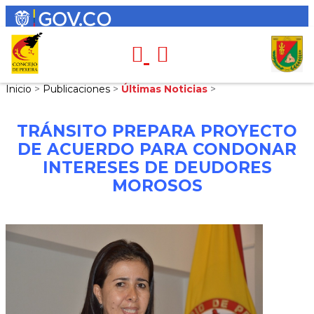
Inicio
>
Publicaciones
>
Últimas Noticias
>
TRÁNSITO PREPARA PROYECTO
DE ACUERDO PARA CONDONAR
INTERESES DE DEUDORES
MOROSOS