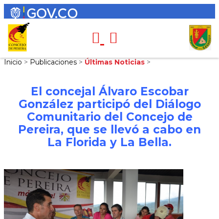
Inicio
>
Publicaciones
>
Últimas Noticias
>
El concejal Álvaro Escobar
González participó del Diálogo
Comunitario del Concejo de
Pereira, que se llevó a cabo en
La Florida y La Bella.