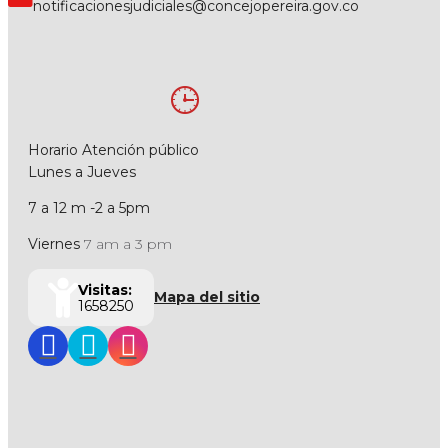
notificacionesjudiciales@concejopereira.gov.co
Horario Atención público
Lunes a Jueves
7 a 12 m -2 a 5pm
Viernes
7 am a 3 pm
Visitas:
Mapa del sitio
1658250