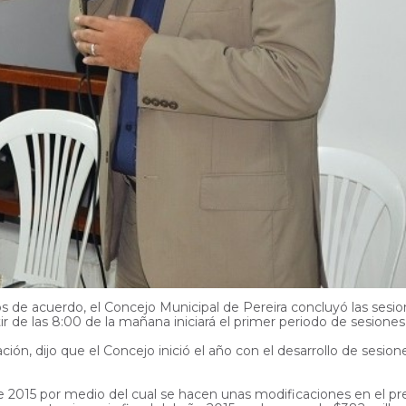
de acuerdo, el Concejo Municipal de Pereira concluyó las sesion
r de las 8:00 de la mañana iniciará el primer periodo de sesiones 
ión, dijo que el Concejo inició el año con el desarrollo de sesion
e 2015 por medio del cual se hacen unas modificaciones en el pr