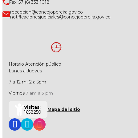
Fax: 57 (6) 333 1018
recepcion@concejopereira.gov.co
notificacionesjudiciales@concejopereira.gov.co
Horario Atención público
Lunes a Jueves
7 a 12 m -2 a 5pm
Viernes
7 am a 3 pm
Visitas:
Mapa del sitio
1658250