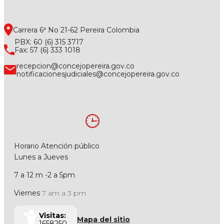
Carrera 6ª No 21-62 Pereira Colombia
PBX: 60 (6) 315 3717
Fax: 57 (6) 333 1018
recepcion@concejopereira.gov.co
notificacionesjudiciales@concejopereira.gov.co
Horario Atención público
Lunes a Jueves
7 a 12 m -2 a 5pm
Viernes
7 am a 3 pm
Visitas:
Mapa del sitio
1658250