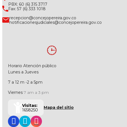
PBX: 60 (6) 315 3717
Fax: 57 (6) 333 1018
recepcion@concejopereira.gov.co
notificacionesjudiciales@concejopereira.gov.co
Horario Atención público
Lunes a Jueves
7 a 12 m -2 a 5pm
Viernes
7 am a 3 pm
Visitas:
Mapa del sitio
1658250