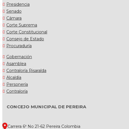
Presidencia
Senado
Cámara
Corte Suprema
Corte Constitucional
Consejo de Estado
Procuraduría
Gobernación
Asamblea
Contraloría Risaralda
Alcaldía
Personería
Contraloría
CONCEJO MUNICIPAL DE PEREIRA
Carrera 6ª No 21-62 Pereira Colombia