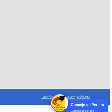
Diseñado por Exus™
|
Más Info