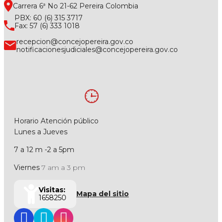
Carrera 6ª No 21-62 Pereira Colombia
PBX: 60 (6) 315 3717
Fax: 57 (6) 333 1018
recepcion@concejopereira.gov.co
notificacionesjudiciales@concejopereira.gov.co
Horario Atención público
Lunes a Jueves
7 a 12 m -2 a 5pm
Viernes
7 am a 3 pm
Visitas:
Mapa del sitio
1658250