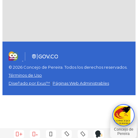
© 2026 Concejo de Pereira. Todos los derechos reservados.
Términos de Uso
Diseñado por Exus™
|
Páginas Web Administrables
+
-