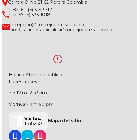
Carrera 6ª No 21-62 Pereira Colombia
PBX: 60 (6) 315 3717
Fax: 57 (6) 333 1018
recepcion@concejopereira.gov.co
notificacionesjudiciales@concejopereira.gov.co
Horario Atención público
Lunes a Jueves
7 a 12 m -2 a 5pm
Viernes
7 am a 3 pm
Visitas:
Mapa del sitio
1658250