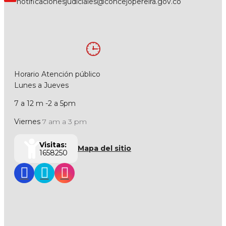
notificacionesjudiciales@concejopereira.gov.co
Horario Atención público
Lunes a Jueves
7 a 12 m -2 a 5pm
Viernes
7 am a 3 pm
Visitas:
Mapa del sitio
1658250