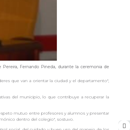
 de Pereira, Fernando Pineda, durante la ceremonia de
eres que van a orientar la ciudad y el departamento",
tivas del municipio, lo que contribuye a recuperar la
respeto mutuo entre profesores y alumnos y presentar
rmónico dentro del colegio", sostuvo.
ntrol social, del cuidado y buen uso del manejo de los