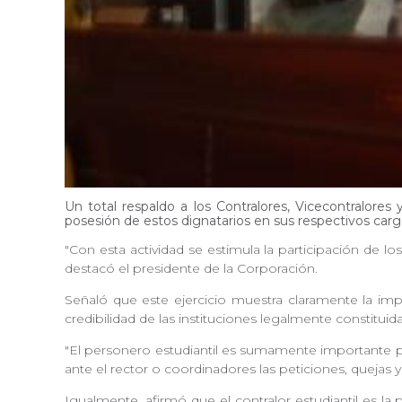
Un total respaldo a los Contralores, Vicecontralores
posesión de estos dignatarios en sus respectivos carg
"Con esta actividad se estimula la participación de 
destacó el presidente de la Corporación.
Señaló que este ejercicio muestra claramente la impo
credibilidad de las instituciones legalmente constituida
"El personero estudiantil es sumamente importante p
ante el rector o coordinadores las peticiones, quejas
Igualmente, afirmó que el contralor estudiantil es la