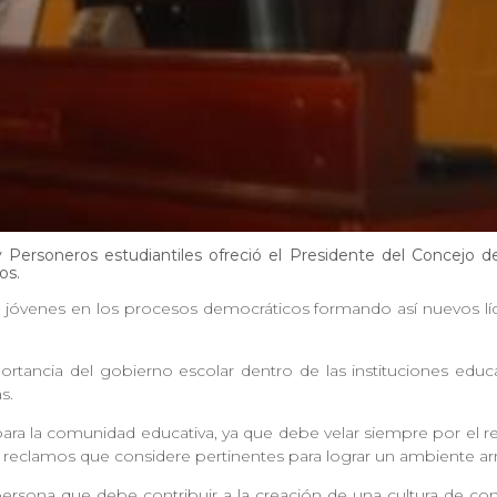
 y Personeros estudiantiles ofreció el Presidente del Concejo
os.
los jóvenes en los procesos democráticos formando así nuevos líd
rtancia del gobierno escolar dentro de las instituciones educa
s.
ara la comunidad educativa, ya que debe velar siempre por el 
 y reclamos que considere pertinentes para lograr un ambiente a
 persona que debe contribuir a la creación de una cultura de co