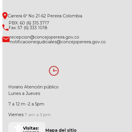
Carrera 6ª No 21-62 Pereira Colombia
PBX: 60 (6) 315 3717
Fax: 57 (6) 333 1018
recepcion@concejopereira.gov.co
notificacionesjudiciales@concejopereira.gov.co
Horario Atención público
Lunes a Jueves
7 a 12 m -2 a 5pm
Viernes
7 am a 3 pm
Visitas:
Mapa del sitio