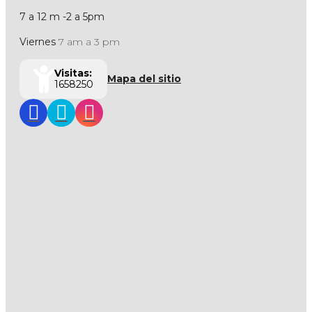
7 a 12 m -2 a 5pm
Viernes
7 am a 3 pm
Visitas:
Mapa del sitio
1658250