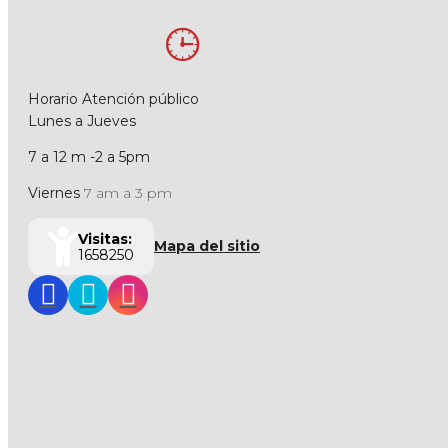
Horario Atención público
Lunes a Jueves
7 a 12 m -2 a 5pm
Viernes
7 am a 3 pm
Visitas:
Mapa del sitio
1658250