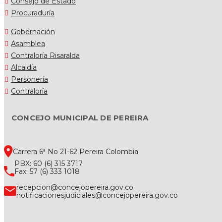
Consejo de Estado
Procuraduría
Gobernación
Asamblea
Contraloría Risaralda
Alcaldía
Personería
Contraloría
CONCEJO MUNICIPAL DE PEREIRA
Carrera 6ª No 21-62 Pereira Colombia
PBX: 60 (6) 315 3717
Fax: 57 (6) 333 1018
recepcion@concejopereira.gov.co
notificacionesjudiciales@concejopereira.gov.co