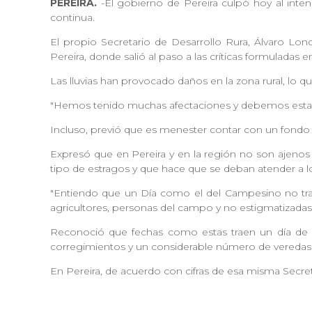
PEREIRA.
-El gobierno de Pereira culpó hoy al inte
continua.
El propio Secretario de Desarrollo Rura, Álvaro Lon
Pereira, donde salió al paso a las críticas formuladas en
Las lluvias han provocado daños en la zona rural, lo 
"Hemos tenido muchas afectaciones y debemos estar
Incluso, previó que es menester contar con un fondo q
Expresó que en Pereira y en la región no son ajenos a
tipo de estragos y que hace que se deban atender a 
"Entiendo que un Día como el del Campesino no trae 
agricultores, personas del campo y no estigmatizadas"
Reconoció que fechas como estas traen un día de esp
corregimientos y un considerable número de veredas
En Pereira, de acuerdo con cifras de esa misma Secreta