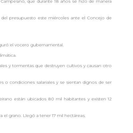
el Campesino, que durante 18 años se hizo de manera
n del presupuesto este miércoles ante el Concejo de
guró el vocero gubernamental.
imática.
vales y tormentas que destruyen cultivos y causan otro
 o condiciones salariales y se sientan dignos de ser
eirano están ubicados 80 mil habitantes y existen 12
 el grano. Llegó a tener 17 mil hectáreas.