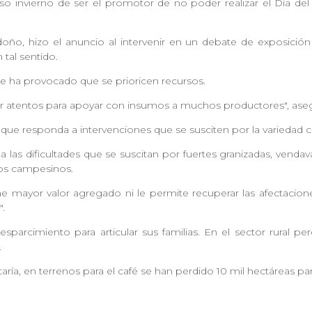
nso invierno de ser el promotor de no poder realizar el Día d
doño,
hizo el anuncio al intervenir en un debate de exposició
 tal sentido.
que ha provocado que se prioricen recursos.
 atentos para apoyar con insumos a muchos productores", ase
ue responda a intervenciones que se susciten por la variedad cl
 las dificultades que se suscitan por fuertes granizadas, venda
los campesinos.
mayor valor agregado ni le permite recuperar las afectaciones
.
arcimiento para articular sus familias. En el sector rural per
.
ría, en terrenos para el café se han perdido 10 mil hectáreas para