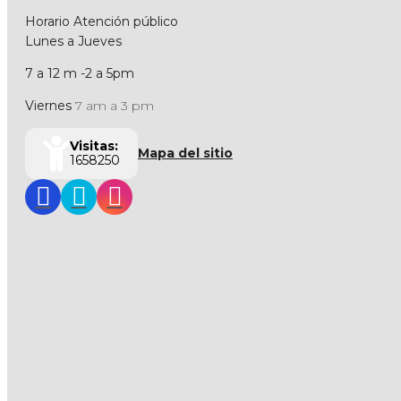
Horario Atención público
Lunes a Jueves
7 a 12 m -2 a 5pm
Viernes
7 am a 3 pm
Visitas:
Mapa del sitio
1658250