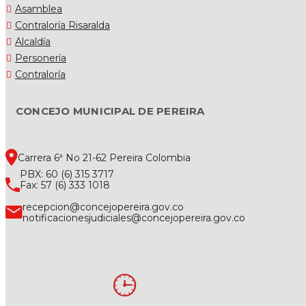
Asamblea
Contraloría Risaralda
Alcaldía
Personería
Contraloría
CONCEJO MUNICIPAL DE PEREIRA
Carrera 6ª No 21-62 Pereira Colombia
PBX: 60 (6) 315 3717
Fax: 57 (6) 333 1018
recepcion@concejopereira.gov.co
notificacionesjudiciales@concejopereira.gov.co