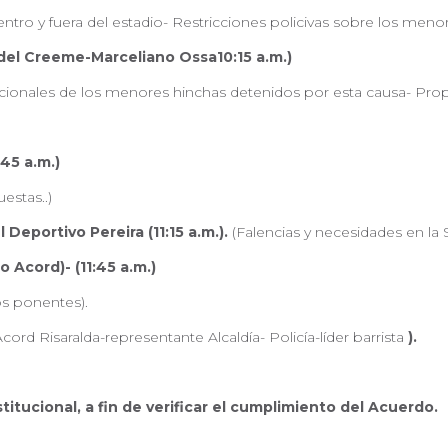
ntro y fuera del estadio- Restricciones policivas sobre los menor
del Creeme-Marceliano Ossa10:15 a.m.)
mocionales de los menores hinchas detenidos por esta causa- Propu
45 a.m.)
estas..)
Deportivo Pereira (11:15 a.m.).
(Falencias y necesidades en la S
 Acord)- (11:45 a.m.)
os ponentes).
ord Risaralda-representante Alcaldía- Policía-líder barrista
).
tucional, a fin de verificar el cumplimiento del Acuerdo.