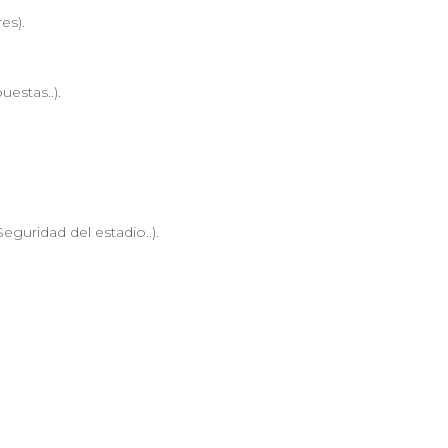
es).
estas..).
eguridad del estadio..).