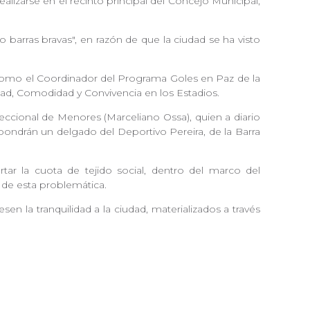
alizarse en el recinto principal del Concejo Municipal,
 barras bravas", en razón de que la ciudad se ha visto
, como el Coordinador del Programa Goles en Paz de la
dad, Comodidad y Convivencia en los Estadios.
cional de Menores (Marceliano Ossa), quien a diario
pondrán un delgado del Deportivo Pereira, de la Barra
tar la cuota de tejido social, dentro del marco del
 de esta problemática.
n la tranquilidad a la ciudad, materializados a través