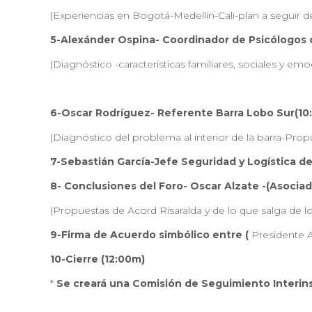
(Experiencias en Bogotá-Medellín-Cali-plan a seguir de
5-Alexánder Ospina- Coordinador de Psicólogos 
(Diagnóstico -características familiares, sociales y e
6-Oscar Rodríguez- Referente Barra Lobo Sur(10:
(Diagnóstico del problema al interior de la barra-Propu
7-Sebastián García-Jefe Seguridad y Logística del 
8- Conclusiones del Foro- Oscar Alzate -(Asociado
(Propuestas de Acord Risaralda y de lo que salga de l
9-Firma de Acuerdo simbólico entre (
Presidente Ac
10-Cierre (12:00m)
*
Se creará una Comisión de Seguimiento Interinsti