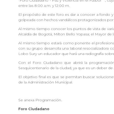
"Foro Ciudadano - Paz y Violencia en el Fútbol
"
, cuy
entre las 8:00 a.m. y 12:00 m.
El propósito de este foro es dar a conocer a fondo y 
golpeada con hechos vandálicos protagonizados por 
Al mismo tiempo conocer los puntos de vista de varia
Alcaldía de Bogotá, Milton Bello Yopasa; el Mayor de 
Al mismo tiempo estará como ponente el profesional
con su grupo desarrolla una laboral resocializadora 
Lobo Sury un educador que hará una radiografía sob
Con el Foro Ciudadano que abrirá la programación d
Sesquicentenario de la ciudad, ya que es un deber de 
El objetivo final es que se permitan buscar solucione
de la Administración Municipal.
Se anexa Programación.
Foro Ciudadano