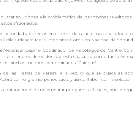
a fecha quedó establecida para el jueves 1 de agosto de 2013, a re
buscar soluciones a la problemática de los "hinchas revoltosos o
estos aficionados.
s autoridad y expertos en el tema de carácter nacional y local
la Policía Richard Mejía-Integrante Comisión Nacional de Seguri
 Alexánder Ospina- Coodinador de Psicólogos del Centro Correc
con los menores detenidos por esta causa; así como también ex
re los hinchas menores denominados "Chingas".
e las Fiestas de Pereira, a la vez, lo que se busca es apor
Acord como gremio periodístico, y así contribuir con la solución
s contundentes e implementar programas eficaces, que le regrese