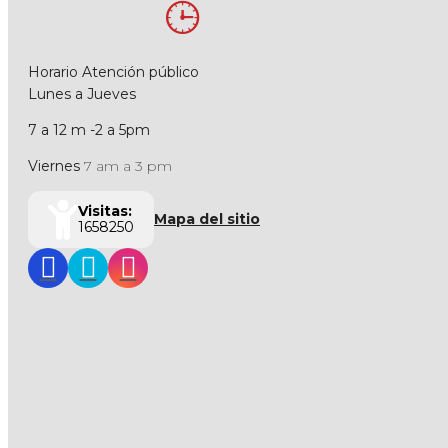
Horario Atención público
Lunes a Jueves
7 a 12 m -2 a 5pm
Viernes
7 am a 3 pm
Visitas:
Mapa del sitio
1658250