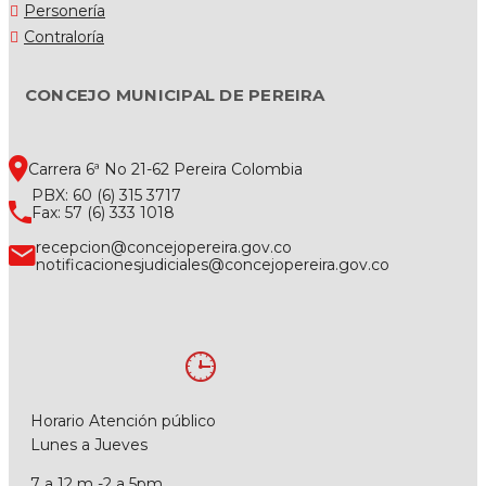
Personería
Contraloría
CONCEJO MUNICIPAL DE PEREIRA
Carrera 6ª No 21-62 Pereira Colombia
PBX: 60 (6) 315 3717
Fax: 57 (6) 333 1018
recepcion@concejopereira.gov.co
notificacionesjudiciales@concejopereira.gov.co
Horario Atención público
Lunes a Jueves
7 a 12 m -2 a 5pm