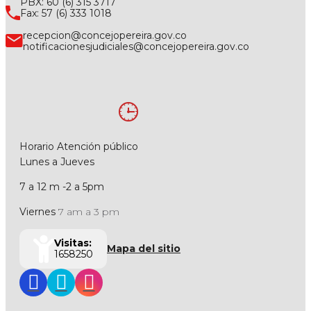
PBX: 60 (6) 315 3717
Fax: 57 (6) 333 1018
recepcion@concejopereira.gov.co
notificacionesjudiciales@concejopereira.gov.co
Horario Atención público
Lunes a Jueves
7 a 12 m -2 a 5pm
Viernes
7 am a 3 pm
Visitas:
Mapa del sitio
1658250