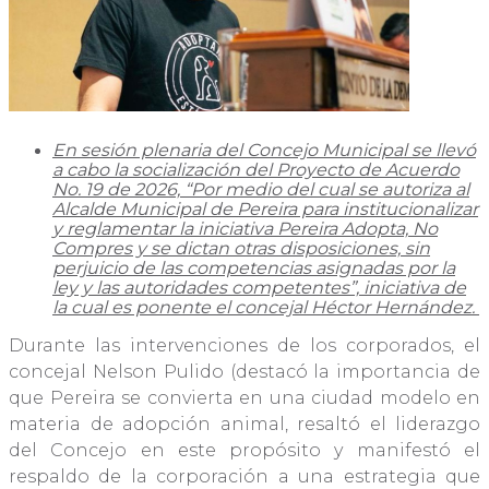
En sesión plenaria del Concejo Municipal se llevó
a cabo la socialización del Proyecto de Acuerdo
No. 19 de 2026, “Por medio del cual se autoriza al
Alcalde Municipal de Pereira para institucionalizar
y reglamentar la iniciativa Pereira Adopta, No
Compres y se dictan otras disposiciones, sin
perjuicio de las competencias asignadas por la
ley y las autoridades competentes”, iniciativa de
la cual es ponente el concejal Héctor Hernández.
Durante las intervenciones de los corporados, el
concejal Nelson Pulido (destacó la importancia de
que Pereira se convierta en una ciudad modelo en
materia de adopción animal, resaltó el liderazgo
del Concejo en este propósito y manifestó el
respaldo de la corporación a una estrategia que