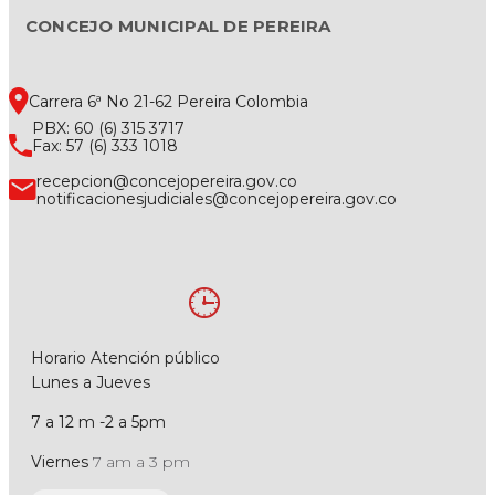
CONCEJO MUNICIPAL DE PEREIRA
Carrera 6ª No 21-62 Pereira Colombia
PBX: 60 (6) 315 3717
Fax: 57 (6) 333 1018
recepcion@concejopereira.gov.co
notificacionesjudiciales@concejopereira.gov.co
Horario Atención público
Lunes a Jueves
7 a 12 m -2 a 5pm
Viernes
7 am a 3 pm