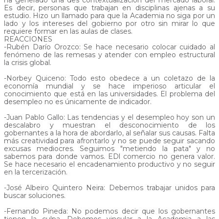
ha generado una des contextualización del mercado laboral.
Es decir, personas que trabajan en disciplinas ajenas a su
estudio. Hizo un llamado para que la Academia no siga por un
lado y los intereses del gobierno por otro sin mirar lo que
requiere formar en las aulas de clases.
REACCIONES
-Rubén Darío Orozco: Se hace necesario colocar cuidado al
fenómeno de las remesas y atender con empleo estructural
la crisis global.
-Norbey Quiceno: Todo esto obedece a un coletazo de la
economía mundial y se hace imperioso articular el
conocimiento que está en las universidades. El problema del
desempleo no es únicamente de indicador.
-Juan Pablo Gallo: Las tendencias y el desempleo hoy son un
descalabro y muestran el desconocimiento de los
gobernantes a la hora de abordarlo, al señalar sus causas. Falta
más creatividad para afrontarlo y no se puede seguir sacando
excusas mediocres. Seguimos "metiendo la pata" y no
sabemos para donde vamos. EDl comercio no genera valor.
Se hace necesario el encadenamiento productivo y no seguir
en la tercerización.
-José Albeiro Quintero Neira: Debemos trabajar unidos para
buscar soluciones.
-Fernando Pineda: No podemos decir que los gobernantes