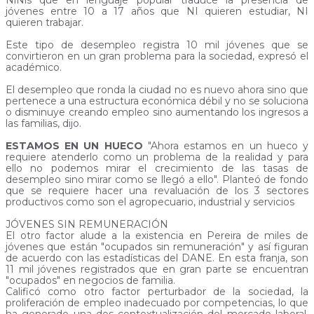
NiNis que en lenguaje popular traduce la presencia de
jóvenes entre 10 a 17 años que NI quieren estudiar, NI
quieren trabajar.
Este tipo de desempleo registra 10 mil jóvenes que se
convirtieron en un gran problema para la sociedad, expresó el
académico.
El desempleo que ronda la ciudad no es nuevo ahora sino que
pertenece a una estructura económica débil y no se soluciona
o disminuye creando empleo sino aumentando los ingresos a
las familias, dijo.
ESTAMOS EN UN HUECO
"Ahora estamos en un hueco y
requiere atenderlo como un problema de la realidad y para
ello no podemos mirar el crecimiento de las tasas de
desempleo sino mirar como se llegó a ello". Planteó de fondo
que se requiere hacer una revaluación de los 3 sectores
productivos como son el agropecuario, industrial y servicios
JÓVENES SIN REMUNERACIÓN
El otro factor alude a la existencia en Pereira de miles de
jóvenes que están "ocupados sin remuneración" y así figuran
de acuerdo con las estadísticas del DANE. En esta franja, son
11 mil jóvenes registrados que en gran parte se encuentran
"ocupados" en negocios de familia.
Calificó como otro factor perturbador de la sociedad, la
proliferación de empleo inadecuado por competencias, lo que