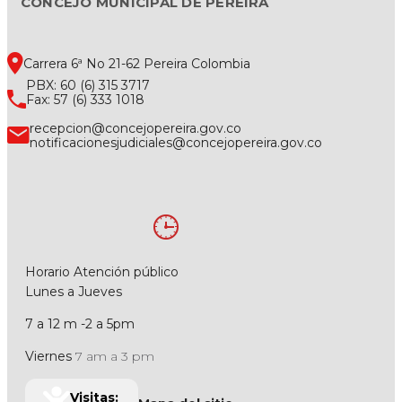
CONCEJO MUNICIPAL DE PEREIRA
Carrera 6ª No 21-62 Pereira Colombia
PBX: 60 (6) 315 3717
Fax: 57 (6) 333 1018
recepcion@concejopereira.gov.co
notificacionesjudiciales@concejopereira.gov.co
Horario Atención público
Lunes a Jueves
7 a 12 m -2 a 5pm
Viernes
7 am a 3 pm
Visitas: