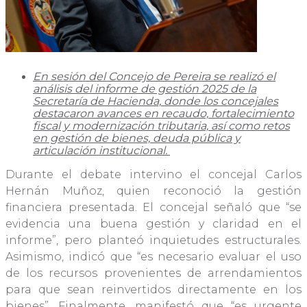
En sesión del Concejo de Pereira se realizó el
análisis del informe de gestión 2025 de la
Secretaría de Hacienda, donde los concejales
destacaron avances en recaudo, fortalecimiento
fiscal y modernización tributaria, así como retos
en gestión de bienes, deuda pública y
articulación institucional.
Durante el debate intervino el concejal Carlos
Hernán Muñoz, quien reconoció la gestión
financiera presentada. El concejal señaló que “se
evidencia una buena gestión y claridad en el
informe”, pero planteó inquietudes estructurales.
Asimismo, indicó que “es necesario evaluar el uso
de los recursos provenientes de arrendamientos
para que sean reinvertidos directamente en los
bienes”. Finalmente, manifestó que “es urgente