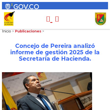
Inicio
>
Publicaciones
>
Concejo de Pereira analizó
informe de gestión 2025 de la
Secretaría de Hacienda.