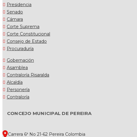
Presidencia
Senado
Cámara
Corte Suprema
Corte Constitucional
Consejo de Estado
Procuraduría
Gobernación
Asamblea
Contraloría Risaralda
Alcaldía
Personería
Contraloría
CONCEJO MUNICIPAL DE PEREIRA
Carrera 6ª No 21-62 Pereira Colombia