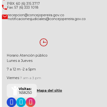
PBX: 60 (6) 315 3717
Fax: 57 (6) 333 1018
recepcion@concejopereira.gov.co
notificacionesjudiciales@concejopereira.gov.co
Horario Atención público
Lunes a Jueves
7 a 12 m -2 a 5pm
Viernes
7 am a 3 pm
Visitas:
Mapa del sitio
1658250