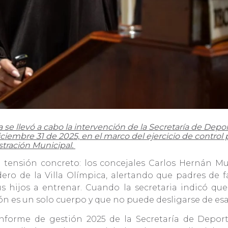
 se llevó a cabo la intervención de la Secretaría de Depo
iembre 31 de 2025, en el marco del ejercicio de control p
stración Municipal.
tensión concreto: los concejales Carlos Hernán Muñ
ro de la Villa Olímpica, alertando que padres de fa
sus hijos a entrenar. Cuando la secretaria indicó q
ón es un solo cuerpo y que no puede desligarse de es
informe de gestión 2025 de la Secretaría de Depor