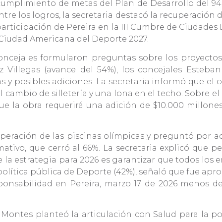
 cumplimiento de metas del Plan de Desarrollo del 94,
tre los logros, la secretaria destacó la recuperación de
 participación de Pereira en la III Cumbre de Ciudade
Ciudad Americana del Deporte 2027.
concejales formularon preguntas sobre los proyectos
 Villegas (avance del 54%), los concejales Esteb
s y posibles adiciones. La secretaria informó que el
 cambio de silletería y una lona en el techo. Sobre e
que la obra requerirá una adición de $10.000 millones
uperación de las piscinas olímpicas y preguntó por a
tivo, que cerró al 66%. La secretaria explicó que pes
e la estrategia para 2026 es garantizar que todos los
 política pública de Deporte (42%), señaló que fue apr
sponsabilidad en Pereira, marzo 17 de 2026 menos de
.
 Montes planteó la articulación con Salud para la po