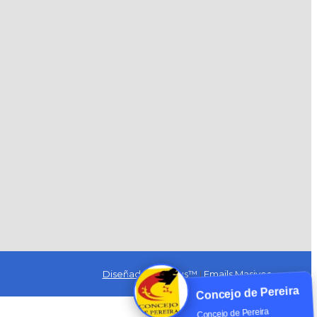
Diseñado por Exus™
|
Emails Masivos