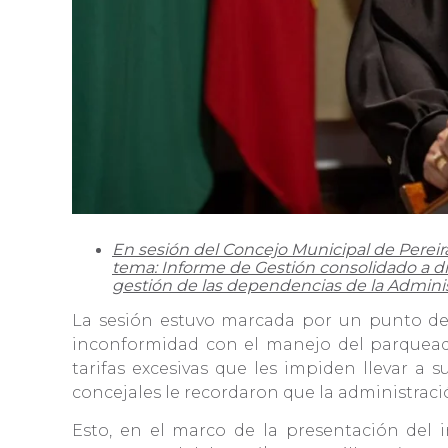
En sesión del Concejo Municipal de Pereira
tema: Informe de Gestión consolidado a dic
gestión de las dependencias de la Admini
La sesión estuvo marcada por un punto de 
inconformidad con el manejo del parqueade
tarifas excesivas que les impiden llevar a 
concejales le recordaron que la administraci
Esto, en el marco de la presentación del 