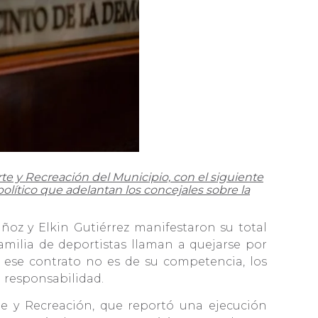
rte y Recreación del Municipio, con el siguiente
olítico que adelantan los concejales sobre la
oz y Elkin Gutiérrez manifestaron su total
milia de deportistas llaman a quejarse por
ue ese contrato no es de su competencia, los
a responsabilidad.
te y Recreación, que reportó una ejecución