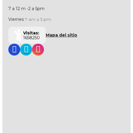
7 a 12 m -2 a 5pm
Viernes
7 am a 3 pm
Visitas:
Mapa del sitio
1658250