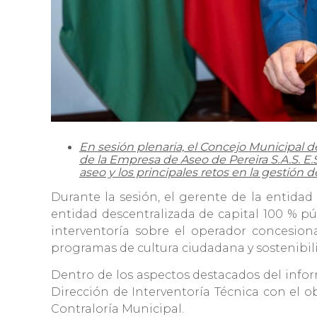
En sesión plenaria, el Concejo Municipal d
de la Empresa de Aseo de Pereira S.A.S. E.S.
aseo y los principales retos en la gestión 
Durante la sesión, el gerente de la entid
entidad descentralizada de capital 100 % púb
interventoría sobre el operador concesion
programas de cultura ciudadana y sostenibi
Dentro de los aspectos destacados del infor
Dirección de Interventoría Técnica con el obj
Contraloría Municipal.