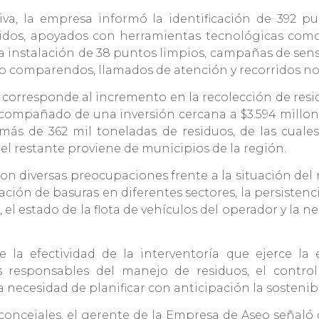
va, la empresa informó la identificación de 392 pu
enidos, apoyados con herramientas tecnológicas como
 la instalación de 38 puntos limpios, campañas de se
o comparendos, llamados de atención y recorridos no
 corresponde al incremento en la recolección de res
acompañado de una inversión cercana a $3.594 millon
ió más de 362 mil toneladas de residuos, de las cu
el restante proviene de municipios de la región.
ron diversas preocupaciones frente a la situación del
ión de basuras en diferentes sectores, la persistencia
, el estado de la flota de vehículos del operador y la 
 la efectividad de la interventoría que ejerce la e
es responsables del manejo de residuos, el contro
a necesidad de planificar con anticipación la sostenibi
concejales, el gerente de la Empresa de Aseo señaló q