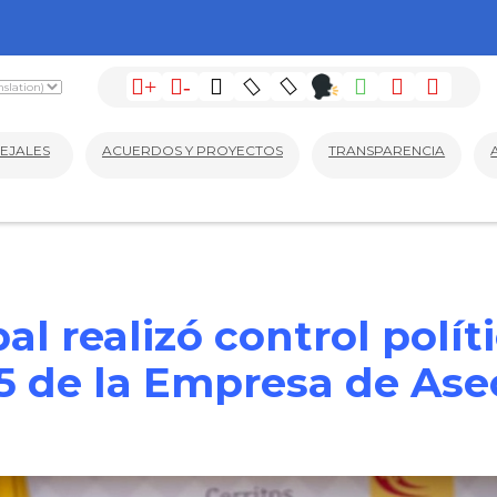
+
-
EJALES
ACUERDOS Y PROYECTOS
TRANSPARENCIA
l realizó control polít
5 de la Empresa de Aseo