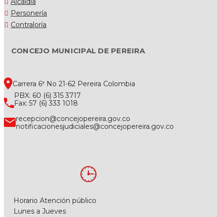
Alcaldía
Personería
Contraloría
CONCEJO MUNICIPAL DE PEREIRA
Carrera 6ª No 21-62 Pereira Colombia
PBX: 60 (6) 315 3717
Fax: 57 (6) 333 1018
recepcion@concejopereira.gov.co
notificacionesjudiciales@concejopereira.gov.co
Horario Atención público
Lunes a Jueves