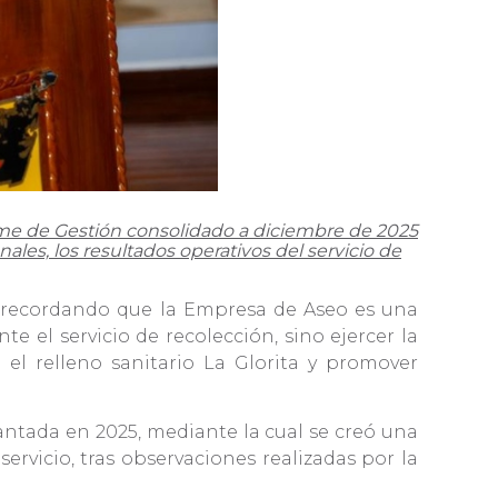
forme de Gestión consolidado a diciembre de 2025
nales, los resultados operativos del servicio de
, recordando que la Empresa de Aseo es una
e el servicio de recolección, sino ejercer la
el relleno sanitario La Glorita y promover
antada en 2025, mediante la cual se creó una
servicio, tras observaciones realizadas por la