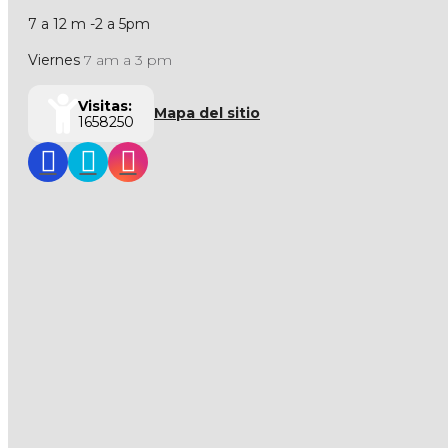
7 a 12 m -2 a 5pm
Viernes
7 am a 3 pm
Visitas:
Mapa del sitio
1658250