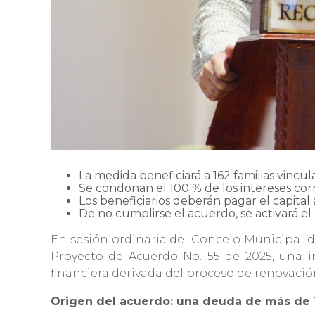
La medida beneficiará a 162 familias vincu
Se condonan el 100 % de los intereses cor
Los beneficiarios deberán pagar el capit
De no cumplirse el acuerdo, se activará e
En sesión ordinaria del Concejo Municipal d
Proyecto de Acuerdo No. 55 de 2025, una i
financiera derivada del proceso de renovació
Origen del acuerdo: una deuda de más de