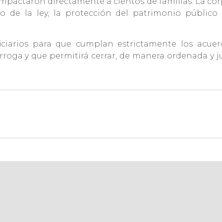
pactaron directamente a cientos de familias. La cor
to de la ley, la protección del patrimonio público y
ficiarios para que cumplan estrictamente los acue
oga y que permitirá cerrar, de manera ordenada y ju