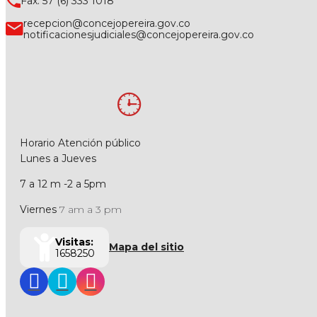
Fax: 57 (6) 333 1018
recepcion@concejopereira.gov.co
notificacionesjudiciales@concejopereira.gov.co
Horario Atención público
Lunes a Jueves
7 a 12 m -2 a 5pm
Viernes
7 am a 3 pm
Visitas:
Mapa del sitio
1658250