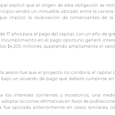
pal explicó que el origen de esta obligación se remo
icipio vendió un inmueble ubicado entre la carrera o
ue implicó la reubicación de comerciantes de la
e 17 años para el pago del capital, con un año de gra
el incumplimiento en el pago oportuno generó intere
 los $4.200 millones, superando ampliamente el valo
 sesión fue que el proyecto no condona el capital de 
al, bajo un acuerdo de pago que deberá cumplirse e
.
 los intereses corrientes y moratorios, una medi
 a adoptar acciones afirmativas en favor de poblacio
ya fue aplicada anteriormente en casos similares, 