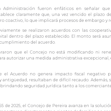
a Administración fueron enfáticos en señalar que
ablece claramente que, una vez vencido el plazo de 
obro coactivo, lo que implicará procesos de embargo y 
viamente se realizaron acuerdos con las cooperativ
al dentro del plazo establecido. El monto será asum
el cumplimiento del acuerdo.
lararon que el Concejo no está modificando ni rene
para autorizar una medida administrativa excepcional,
e el Acuerdo no genera impacto fiscal negativo pa
y antigüedad, resultaban de difícil recaudo. Además, s
brindando seguridad jurídica tanto a los comerciant
 de 2025, el Concejo de Pereira avanza en la solució