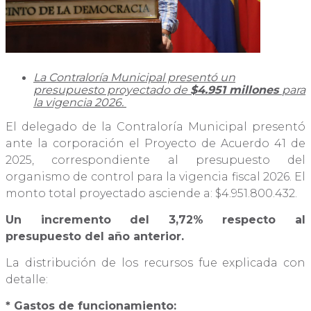
La Contraloría Municipal presentó un
presupuesto proyectado de
$4.951 millones
para
la vigencia 2026.
El delegado de la Contraloría Municipal presentó
ante la corporación el Proyecto de Acuerdo 41 de
2025, correspondiente al presupuesto del
organismo de control para la vigencia fiscal 2026. El
monto total proyectado asciende a: $4.951.800.432.
Un incremento del 3,72% respecto al
presupuesto del año anterior.
La distribución de los recursos fue explicada con
detalle:
* Gastos de funcionamiento: