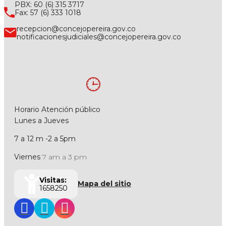
PBX: 60 (6) 315 3717
Fax: 57 (6) 333 1018
recepcion@concejopereira.gov.co
notificacionesjudiciales@concejopereira.gov.co
Horario Atención público
Lunes a Jueves
7 a 12 m -2 a 5pm
Viernes
7 am a 3 pm
Visitas:
Mapa del sitio
1658250