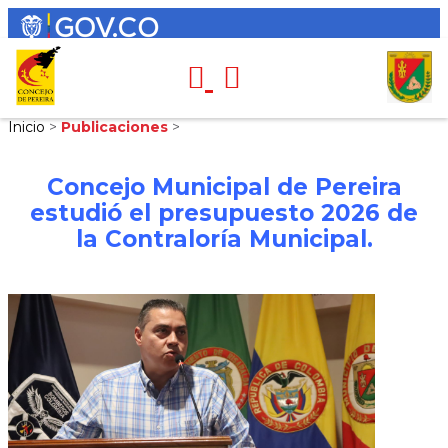
Inicio
>
Publicaciones
>
Concejo Municipal de Pereira
estudió el presupuesto 2026 de
la Contraloría Municipal.