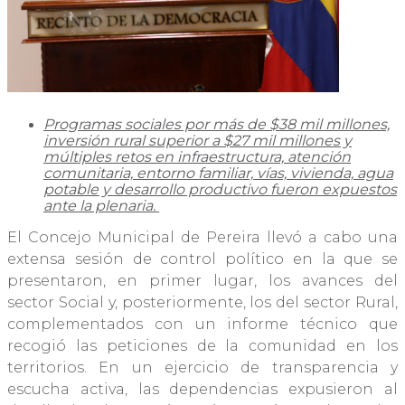
Programas sociales por más de $38 mil millones,
inversión rural superior a $27 mil millones y
múltiples retos en infraestructura, atención
comunitaria, entorno familiar, vías, vivienda, agua
potable y desarrollo productivo fueron expuestos
ante la plenaria.
El Concejo Municipal de Pereira llevó a cabo una
extensa sesión de control político en la que se
presentaron, en primer lugar, los avances del
sector Social y, posteriormente, los del sector Rural,
complementados con un informe técnico que
recogió las peticiones de la comunidad en los
territorios. En un ejercicio de transparencia y
escucha activa, las dependencias expusieron al