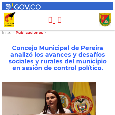
Inicio
>
Publicaciones
>
Concejo Municipal de Pereira
analizó los avances y desafíos
sociales y rurales del municipio
en sesión de control político.