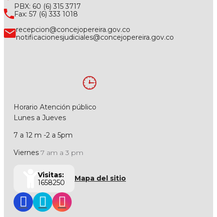
PBX: 60 (6) 315 3717
Fax: 57 (6) 333 1018
recepcion@concejopereira.gov.co
notificacionesjudiciales@concejopereira.gov.co
Horario Atención público
Lunes a Jueves
7 a 12 m -2 a 5pm
Viernes
7 am a 3 pm
Visitas:
Mapa del sitio
1658250