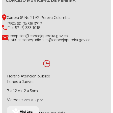
CONCEJO MUNICIPAL DE PEREIRA
Carrera 6ª No 21-62 Pereira Colombia
PBX: 60 (6) 315 3717
Fax: 57 (6) 333 1018
recepcion@concejopereira.gov.co
notificacionesjudiciales@concejopereira.gov.co
Horario Atención público
Lunes a Jueves
7 a 12 m -2 a 5pm
Viernes
7 am a 3 pm
Visitas: