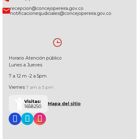
recepcion@concejopereira.gov.co
notificacionesjudiciales@concejopereira.gov.co
Horario Atención público
Lunes a Jueves
7 a 12 m -2 a 5pm
Viernes
7 am a 3 pm
Visitas:
Mapa del sitio
1658250