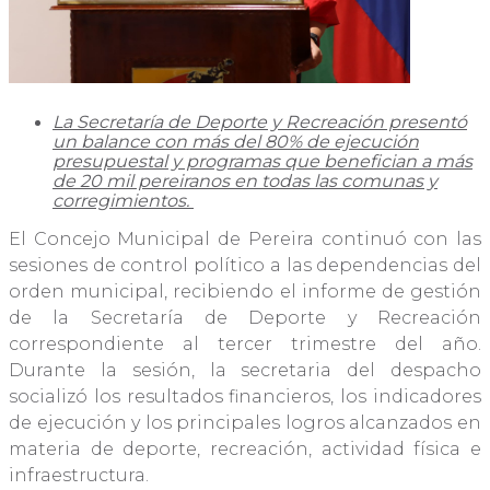
La Secretaría de Deporte y Recreación presentó
un balance con más del 80% de ejecución
presupuestal y programas que benefician a más
de 20 mil pereiranos en todas las comunas y
corregimientos.
El Concejo Municipal de Pereira continuó con las
sesiones de control político a las dependencias del
orden municipal, recibiendo el informe de gestión
de la Secretaría de Deporte y Recreación
correspondiente al tercer trimestre del año.
Durante la sesión, la secretaria del despacho
socializó los resultados financieros, los indicadores
de ejecución y los principales logros alcanzados en
materia de deporte, recreación, actividad física e
infraestructura.