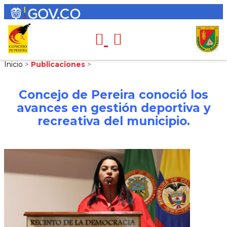
Inicio
>
Publicaciones
>
Concejo de Pereira conoció los
avances en gestión deportiva y
recreativa del municipio.