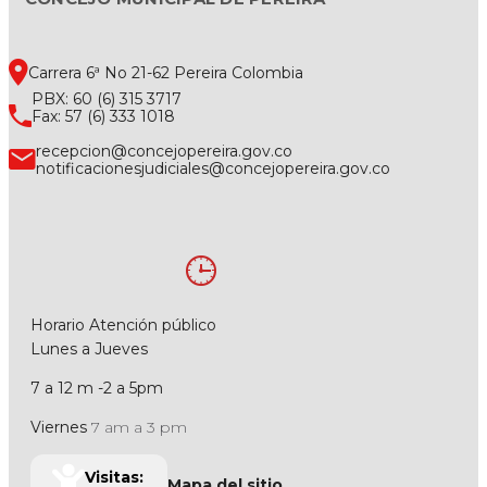
Carrera 6ª No 21-62 Pereira Colombia
PBX: 60 (6) 315 3717
Fax: 57 (6) 333 1018
recepcion@concejopereira.gov.co
notificacionesjudiciales@concejopereira.gov.co
Horario Atención público
Lunes a Jueves
7 a 12 m -2 a 5pm
Viernes
7 am a 3 pm
Visitas:
Mapa del sitio