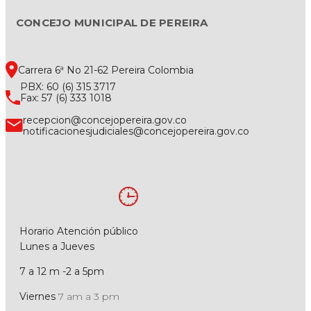
CONCEJO MUNICIPAL DE PEREIRA
Carrera 6ª No 21-62 Pereira Colombia
PBX: 60 (6) 315 3717
Fax: 57 (6) 333 1018
recepcion@concejopereira.gov.co
notificacionesjudiciales@concejopereira.gov.co
Horario Atención público
Lunes a Jueves
7 a 12 m -2 a 5pm
Viernes
7 am a 3 pm