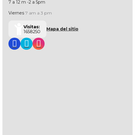
7 a 12 m -2 a 5pm
Viernes
7 am a 3 pm
Visitas:
Mapa del sitio
1658250