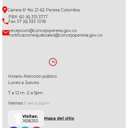
Carrera 6ª No 21-62 Pereira Colombia
PBX: 60 (6) 315 3717
Fax: 57 (6) 333 1018
recepcion@concejopereira.gov.co
notificacionesjudiciales@concejopereira.gov.co
Horario Atención público
Lunes a Jueves
7 a 12 m -2 a 5pm
Viernes
7 am a 3 pm
Visitas:
Mapa del sitio
1658250