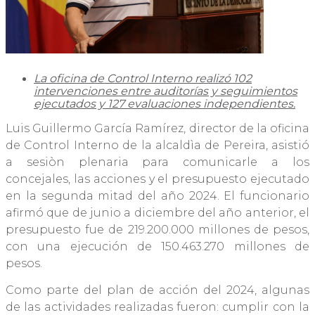
La oficina de Control Interno realizó 102
intervenciones entre auditorías y seguimientos
ejecutados y 127 evaluaciones independientes.
Luis Guillermo García Ramírez, director de la oficina
de Control Interno de la alcaldìa de Pereira, asistió
a sesiòn plenaria para comunicarle a los
concejales, las acciones y el presupuesto ejecutado
en la segunda mitad del año 2024. El funcionario
afirmó que de junio a diciembre del año anterior, el
presupuesto fue de 219.200.000 millones de pesos,
con una ejecución de 150.463.270 millones de
pesos.
Como parte del plan de acción del 2024, algunas
de las actividades realizadas fueron: cumplir con la