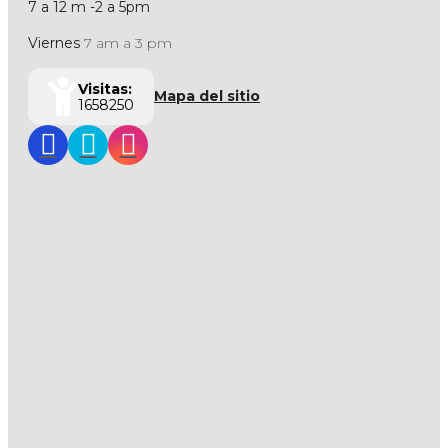
7 a 12 m -2 a 5pm
Viernes
7 am a 3 pm
Visitas:
Mapa del sitio
1658250