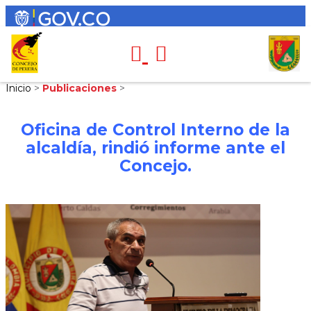
Inicio
>
Publicaciones
>
Oficina de Control Interno de la
alcaldía, rindió informe ante el
Concejo.