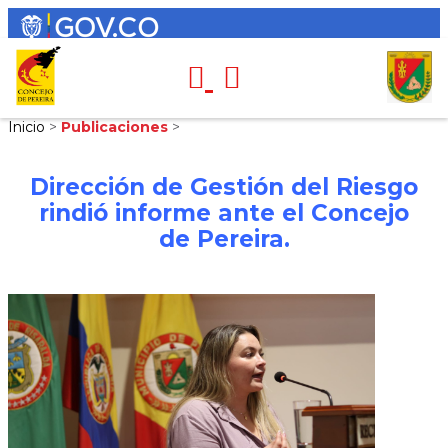
Inicio
>
Publicaciones
>
Dirección de Gestión del Riesgo
rindió informe ante el Concejo
de Pereira.