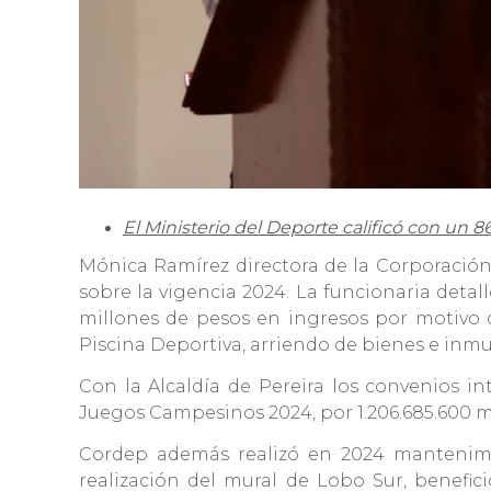
El Ministerio del Deporte calificó con un 
Mónica Ramírez directora de la Corporación
sobre la vigencia 2024. La funcionaria detal
millones de pesos en ingresos por motivo d
Piscina Deportiva, arriendo de bienes e inmu
Con la Alcaldía de Pereira los convenios in
Juegos Campesinos 2024, por 1.206.685.600 m
Cordep además realizó en 2024 mantenimi
realización del mural de Lobo Sur, benefici