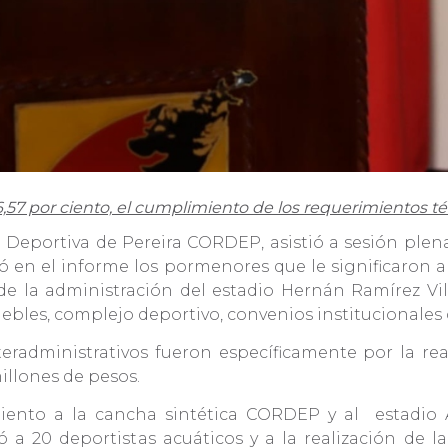
86,57 por ciento, el cumplimiento de los requerimientos t
 Deportiva de Pereira CORDEP, asistió a sesión plena
ló en el informe los pormenores que le significaron a 
e la administración del estadio Hernán Ramírez Vill
ebles, complejo deportivo, convenios institucionales c
teradministrativos fueron específicamente por la rea
illones de pesos.
ento a la cancha sintética CORDEP y al estadio A
ó a 20 deportistas acuáticos y a la realización de 