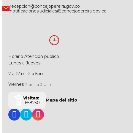
recepcion@concejopereira.gov.co
notificacionesjudiciales@concejopereira.gov.co
Horario Atención público
Lunes a Jueves
7 a 12 m -2 a 5pm
Viernes
7 am a 3 pm
Visitas:
Mapa del sitio
1658250